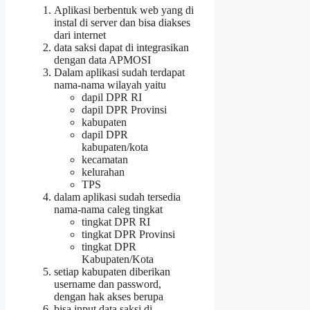
Aplikasi berbentuk web yang di
instal di server dan bisa diakses
dari internet
data saksi dapat di integrasikan
dengan data APMOSI
Dalam aplikasi sudah terdapat
nama-nama wilayah yaitu
dapil DPR RI
dapil DPR Provinsi
kabupaten
dapil DPR
kabupaten/kota
kecamatan
kelurahan
TPS
dalam aplikasi sudah tersedia
nama-nama caleg tingkat
tingkat DPR RI
tingkat DPR Provinsi
tingkat DPR
Kabupaten/Kota
setiap kabupaten diberikan
username dan password,
dengan hak akses berupa
bisa input data saksi di