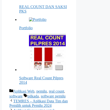
REAL COUNT DAN SAKSI
PKS
Portfolio
Software Real Count Pilpres
2014
Kategori
Aplikasi Web
,
pemilu
,
real count
,
Tag
software
pilkada
,
software pemilu
TEMRES – Aplikasi Data Tim dan
Pemilih untuk Pemilu 2024