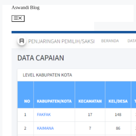
Langsung
Aswandi Blog
ke
isi
Menu