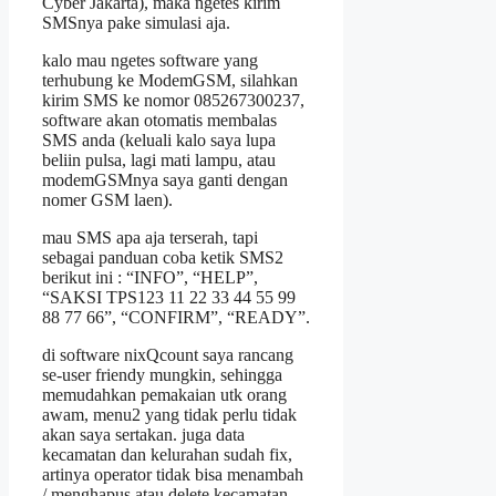
Cyber Jakarta), maka ngetes kirim
SMSnya pake simulasi aja.
kalo mau ngetes software yang
terhubung ke ModemGSM, silahkan
kirim SMS ke nomor 085267300237,
software akan otomatis membalas
SMS anda (keluali kalo saya lupa
beliin pulsa, lagi mati lampu, atau
modemGSMnya saya ganti dengan
nomer GSM laen).
mau SMS apa aja terserah, tapi
sebagai panduan coba ketik SMS2
berikut ini : “INFO”, “HELP”,
“SAKSI TPS123 11 22 33 44 55 99
88 77 66”, “CONFIRM”, “READY”.
di software nixQcount saya rancang
se-user friendy mungkin, sehingga
memudahkan pemakaian utk orang
awam, menu2 yang tidak perlu tidak
akan saya sertakan. juga data
kecamatan dan kelurahan sudah fix,
artinya operator tidak bisa menambah
/ menghapus atau delete kecamatan