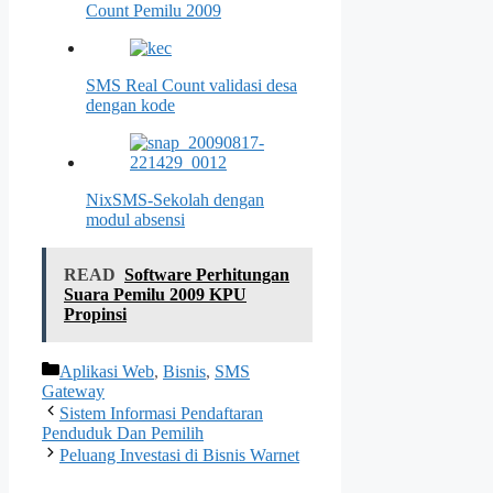
Count Pemilu 2009
SMS Real Count validasi desa
dengan kode
NixSMS-Sekolah dengan
modul absensi
READ
Software Perhitungan
Suara Pemilu 2009 KPU
Propinsi
Kategori
Aplikasi Web
,
Bisnis
,
SMS
Gateway
Sistem Informasi Pendaftaran
Penduduk Dan Pemilih
Peluang Investasi di Bisnis Warnet