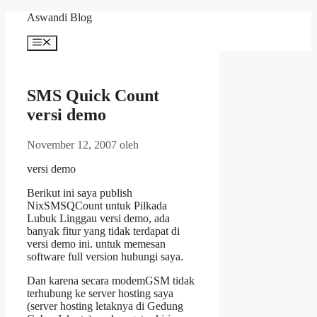
Langsung
Aswandi Blog
ke
isi
Menu
SMS Quick Count
versi demo
November 12, 2007
oleh
versi demo
Berikut ini saya publish
NixSMSQCount untuk Pilkada
Lubuk Linggau versi demo, ada
banyak fitur yang tidak terdapat di
versi demo ini. untuk memesan
software full version hubungi saya.
Dan karena secara modemGSM tidak
terhubung ke server hosting saya
(server hosting letaknya di Gedung