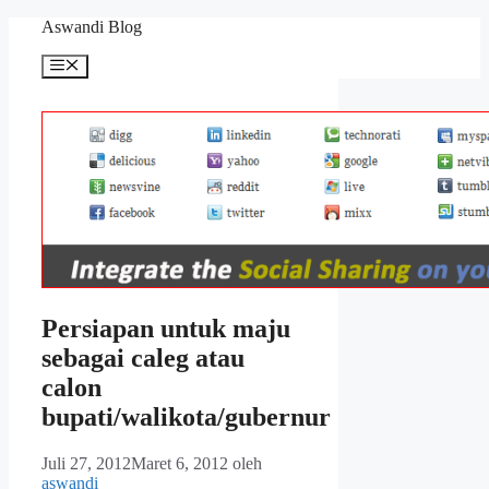
Langsung
Aswandi Blog
ke
isi
Menu
Persiapan untuk maju
sebagai caleg atau
calon
bupati/walikota/gubernur
Juli 27, 2012
Maret 6, 2012
oleh
aswandi