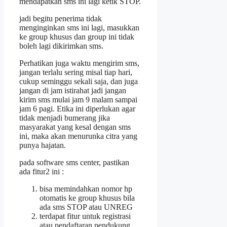
mendapatkan sms ini lagi ketik STOP.
jadi begitu penerima tidak
menginginkan sms ini lagi, masukkan
ke group khusus dan group ini tidak
boleh lagi dikirimkan sms.
Perhatikan juga waktu mengirim sms,
jangan terlalu sering misal tiap hari,
cukup seminggu sekali saja, dan juga
jangan di jam istirahat jadi jangan
kirim sms mulai jam 9 malam sampai
jam 6 pagi. Etika ini diperlukan agar
tidak menjadi bumerang jika
masyarakat yang kesal dengan sms
ini, maka akan menurunka citra yang
punya hajatan.
pada software sms center, pastikan
ada fitur2 ini :
bisa memindahkan nomor hp
otomatis ke group khusus bila
ada sms STOP atau UNREG
terdapat fitur untuk registrasi
atau pendaftaran pendukung