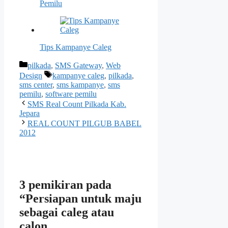
Pemilu
Tips Kampanye Caleg
Kategori
pilkada
,
SMS Gateway
,
Web
Tag
Design
kampanye caleg
,
pilkada
,
sms center
,
sms kampanye
,
sms
pemilu
,
software pemilu
SMS Real Count Pilkada Kab.
Jepara
REAL COUNT PILGUB BABEL
2012
3 pemikiran pada
“Persiapan untuk maju
sebagai caleg atau
calon