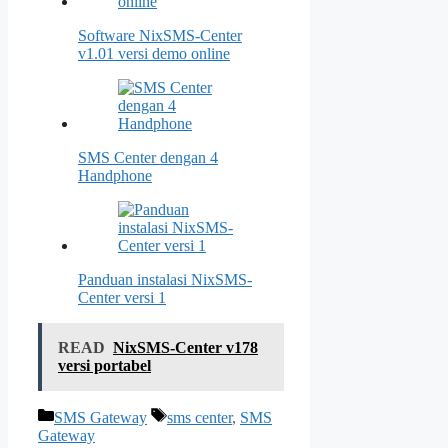
Software NixSMS-Center
v1.01 versi demo online
SMS Center dengan 4
Handphone
Panduan instalasi NixSMS-
Center versi 1
READ
NixSMS-Center v178
versi portabel
Kategori
Tag
SMS Gateway
sms center
,
SMS
Gateway