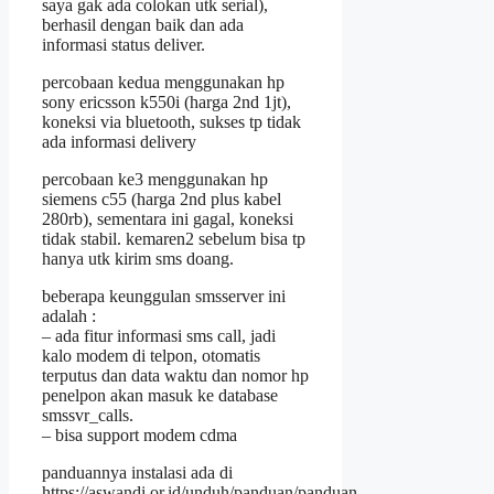
saya gak ada colokan utk serial),
berhasil dengan baik dan ada
informasi status deliver.
percobaan kedua menggunakan hp
sony ericsson k550i (harga 2nd 1jt),
koneksi via bluetooth, sukses tp tidak
ada informasi delivery
percobaan ke3 menggunakan hp
siemens c55 (harga 2nd plus kabel
280rb), sementara ini gagal, koneksi
tidak stabil. kemaren2 sebelum bisa tp
hanya utk kirim sms doang.
beberapa keunggulan smsserver ini
adalah :
– ada fitur informasi sms call, jadi
kalo modem di telpon, otomatis
terputus dan data waktu dan nomor hp
penelpon akan masuk ke database
smssvr_calls.
– bisa support modem cdma
panduannya instalasi ada di
https://aswandi.or.id/unduh/panduan/panduan-