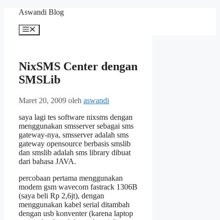
Langsung
Aswandi Blog
ke
isi
Menu
NixSMS Center dengan
SMSLib
Maret 20, 2009
oleh
aswandi
saya lagi tes software nixsms dengan
menggunakan smsserver sebagai sms
gateway-nya, smsserver adalah sms
gateway opensource berbasis smslib
dan smslib adalah sms library dibuat
dari bahasa JAVA.
percobaan pertama menggunakan
modem gsm wavecom fastrack 1306B
(saya beli Rp 2,6jt), dengan
menggunakan kabel serial ditambah
dengan usb konventer (karena laptop