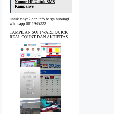
Nomor HP Untuk SMS
Kampanye
untuk tanya2 dan info harga hubungi
whatsapp 0811945222
TAMPILAN SOFTWARE QUICK
REAL COUNT DAN AKTIFITAS
software
quick real
count
pilgub
sumsel
2018