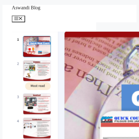
Langsung
Aswandi Blog
ke
isi
Menu