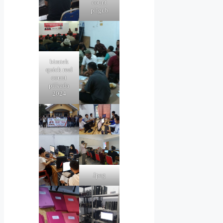
count
pilgub
bimtek
quick real
count
pilkada
2024
Jpeg