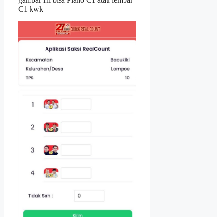
gambar ini bisa Plano C1 atau lembar
C1 kwk