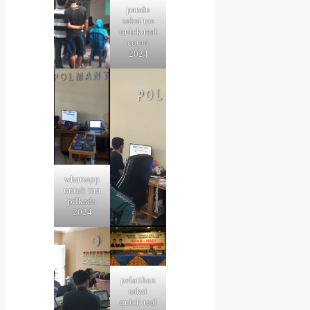
pandu
saksi tps
quick real
count
2024
whatsapp
untuk tim
pilkada
2024
pelatihan
saksi
quick real