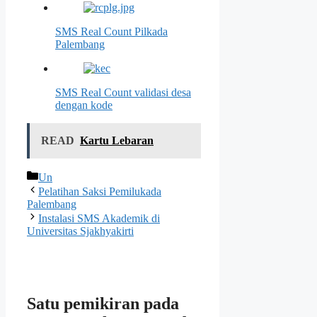
SMS Real Count Pilkada
Palembang
SMS Real Count validasi desa
dengan kode
READ
Kartu Lebaran
Kategori
Un
Pelatihan Saksi Pemilukada
Palembang
Instalasi SMS Akademik di
Universitas Sjakhyakirti
Satu pemikiran pada