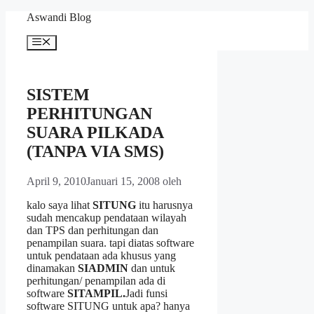
Langsung
Aswandi Blog
ke
isi
Menu
SISTEM
PERHITUNGAN
SUARA PILKADA
(TANPA VIA SMS)
April 9, 2010
Januari 15, 2008
oleh
kalo saya lihat
SITUNG
itu harusnya
sudah mencakup pendataan wilayah
dan TPS dan perhitungan dan
penampilan suara. tapi diatas software
untuk pendataan ada khusus yang
dinamakan
SIADMIN
dan untuk
perhitungan/ penampilan ada di
software
SITAMPIL.
Jadi funsi
software SITUNG untuk apa? hanya