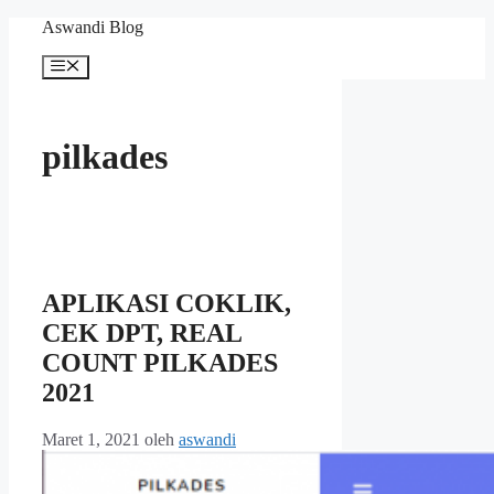
Langsung
Aswandi Blog
ke
isi
Menu
pilkades
APLIKASI COKLIK,
CEK DPT, REAL
COUNT PILKADES
2021
Maret 1, 2021
oleh
aswandi