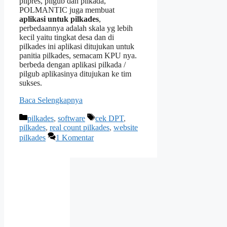
pilpres, pilgub dan pilkada,
POLMANTIC juga membuat
aplikasi untuk pilkades
,
perbedaannya adalah skala yg lebih
kecil yaitu tingkat desa dan di
pilkades ini aplikasi ditujukan untuk
panitia pilkades, semacam KPU nya.
berbeda dengan aplikasi pilkada /
pilgub aplikasinya ditujukan ke tim
sukses.
Baca Selengkapnya
Kategori
Tag
pilkades
,
software
cek DPT
,
pilkades
,
real count pilkades
,
website
pilkades
1 Komentar