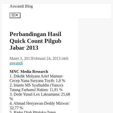
Langsung
Aswandi Blog
ke
isi
Menu
Perbandingan Hasil
Quick Count Pilgub
Jabar 2013
Maret 3, 2013
Februari 24, 2013
oleh
aswandi
MNC Media Research
1. Dikdik Mulyana Arief Mansur-
Cecep Nana Suryana Toyib: 1,8 %
2. Irianto MS Syafiuddin (Yance)-
Tatang Farhanul Hakim: 11,91 %
3. Dede Yusuf-Lex Laksamana: 25,68
%
4. Ahmad Heryawan-Deddy Mizwar:
32,77 %
5. Rieke Diah Pitaloka-Teten