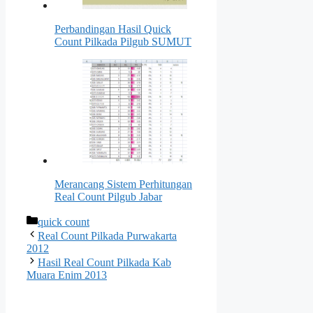
Perbandingan Hasil Quick
Count Pilkada Pilgub SUMUT
Merancang Sistem Perhitungan
Real Count Pilgub Jabar
Kategori
quick count
Real Count Pilkada Purwakarta
2012
Hasil Real Count Pilkada Kab
Muara Enim 2013