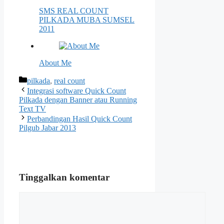
SMS REAL COUNT
PILKADA MUBA SUMSEL
2011
About Me
Kategori
pilkada
,
real count
Integrasi software Quick Count
Pilkada dengan Banner atau Running
Text TV
Perbandingan Hasil Quick Count
Pilgub Jabar 2013
Tinggalkan komentar
Komentar