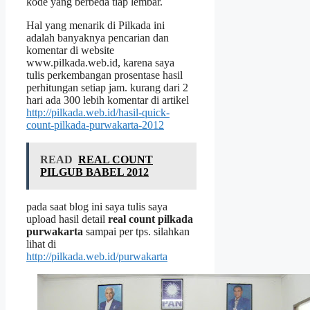
kode yang berbeda tiap lembar.
Hal yang menarik di Pilkada ini
adalah banyaknya pencarian dan
komentar di website
www.pilkada.web.id, karena saya
tulis perkembangan prosentase hasil
perhitungan setiap jam. kurang dari 2
hari ada 300 lebih komentar di artikel
http://pilkada.web.id/hasil-quick-
count-pilkada-purwakarta-2012
READ
REAL COUNT
PILGUB BABEL 2012
pada saat blog ini saya tulis saya
upload hasil detail
real count pilkada
purwakarta
sampai per tps. silahkan
lihat di
http://pilkada.web.id/purwakarta