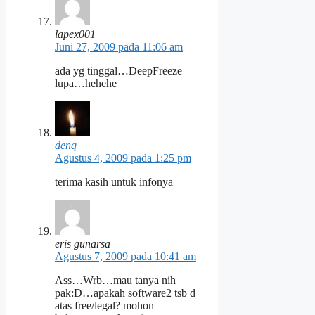
lapex001
Juni 27, 2009 pada 11:06 am
ada yg tinggal…DeepFreeze
lupa…hehehe
denq
Agustus 4, 2009 pada 1:25 pm
terima kasih untuk infonya
eris gunarsa
Agustus 7, 2009 pada 10:41 am
Ass…Wrb…mau tanya nih
pak:D…apakah software2 tsb d
atas free/legal? mohon