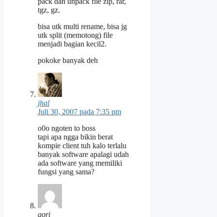
pack dan unpack file zip, rar,
tgz, gz.
bisa utk multi rename, bisa jg
utk split (memotong) file
menjadi bagian kecil2.
pokoke banyak deh
jhal
Juli 30, 2007 pada 7:35 pm
o0o ngoten to boss
tapi apa ngga bikin berat
kompie client tuh kalo terlalu
banyak software apalagi udah
ada software yang memiliki
fungsi yang sama?
gori