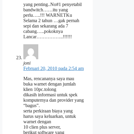
yang penting..No#1 penyetabil
bandwitch……itu yang
perlu…..!!! WARNETKu
Selama 2 tahun …gak pernah
sepi dan sekarang ada 7
cabang…..pokoknya
Lancar……………..!!!!!!
joni
Februari 20, 2010 pada 2:54 am
Mas, rencananya saya mau
buka warnet dengan jumlah
klien 10pc.tolong
dikasih informasi untuk spek
komputernya dan provider yang
“bagus”.
serta perkiraan biaya yang
harus saya keluarkan, untuk
warnet dengan
10 clien plus server,
berikut software yang