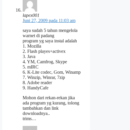
lapex001
Juni 27, 2009 pada 11:03 am
saya sudah 5 tahun mengelola
warnet di padang
program yg saya instal adalah
1. Mozilla
2. Flash playes+activex
3. Java
4. YM, Camfrog, Skype
5. mIRC
6. K-Lite codec, Gom, Winamp
7. Winzip, Winrar, 7zip
8. Adobe reader
9. HandyCafe
Mohon dari rekan-rekan jika
ada program yg kurang, tolong
tambahkan dan link
downloadnya..
trims…