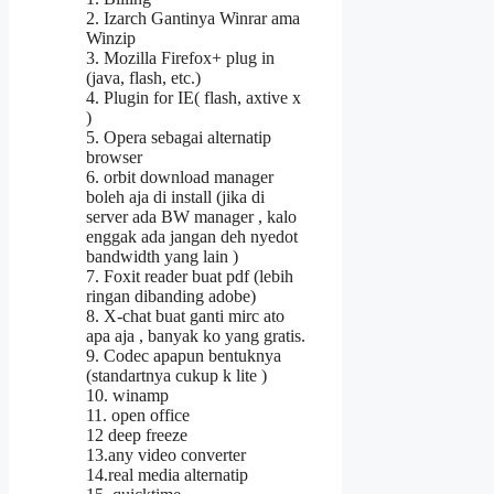
2. Izarch Gantinya Winrar ama
Winzip
3. Mozilla Firefox+ plug in
(java, flash, etc.)
4. Plugin for IE( flash, axtive x
)
5. Opera sebagai alternatip
browser
6. orbit download manager
boleh aja di install (jika di
server ada BW manager , kalo
enggak ada jangan deh nyedot
bandwidth yang lain )
7. Foxit reader buat pdf (lebih
ringan dibanding adobe)
8. X-chat buat ganti mirc ato
apa aja , banyak ko yang gratis.
9. Codec apapun bentuknya
(standartnya cukup k lite )
10. winamp
11. open office
12 deep freeze
13.any video converter
14.real media alternatip