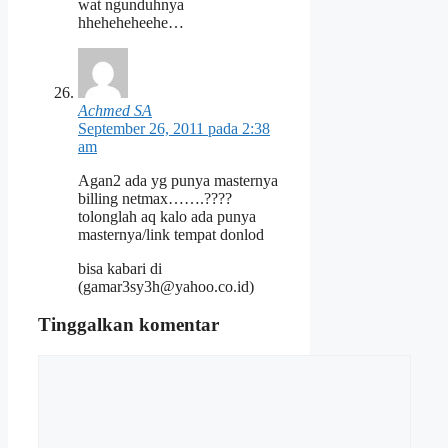
wat ngunduhnya
hheheheheehe…
Achmed SA
September 26, 2011 pada 2:38
am
Agan2 ada yg punya masternya
billing netmax…….????
tolonglah aq kalo ada punya
masternya/link tempat donlod
bisa kabari di
(gamar3sy3h@yahoo.co.id)
Tinggalkan komentar
Komentar