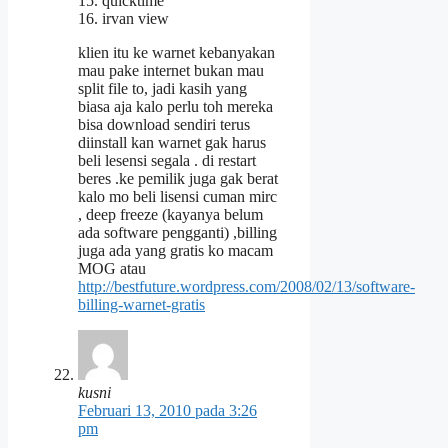
15. quicktime
16. irvan view
klien itu ke warnet kebanyakan
mau pake internet bukan mau
split file to, jadi kasih yang
biasa aja kalo perlu toh mereka
bisa download sendiri terus
diinstall kan warnet gak harus
beli lesensi segala . di restart
beres .ke pemilik juga gak berat
kalo mo beli lisensi cuman mirc
, deep freeze (kayanya belum
ada software pengganti) ,billing
juga ada yang gratis ko macam
MOG atau
http://bestfuture.wordpress.com/2008/02/13/software-
billing-warnet-gratis
kusni
Februari 13, 2010 pada 3:26
pm