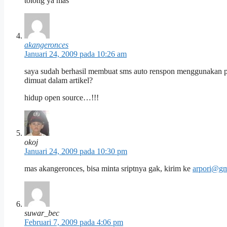
tolong ya mas
akangeronces
Januari 24, 2009 pada 10:26 am
saya sudah berhasil membuat sms auto renspon menggunakan ph
dimuat dalam artikel?
hidup open source…!!!
okoj
Januari 24, 2009 pada 10:30 pm
mas akangeronces, bisa minta sriptnya gak, kirim ke
arpori@gm
suwar_bec
Februari 7, 2009 pada 4:06 pm