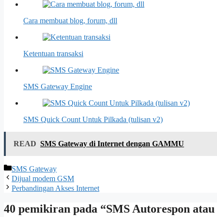
Cara membuat blog, forum, dll
Ketentuan transaksi
SMS Gateway Engine
SMS Quick Count Untuk Pilkada (tulisan v2)
READ
SMS Gateway di Internet dengan GAMMU
Kategori
SMS Gateway
Dijual modem GSM
Perbandingan Akses Internet
40 pemikiran pada “SMS Autorespon atau