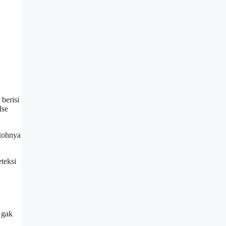
berisi
lse
ntohnya
teksi
 gak