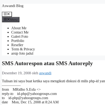
Langsung
Aswandi Blog
ke
isi
Menu
Menu
About Me
Contact Me
Galeri Foto
Portfolio
Reseller
Term & Privacy
arsip foto jadul
SMS Autorespon atau SMS Autoreply
Desember 19, 2008
oleh
aswandi
Tulisan ini saya buat ketika saya mengikuti diskusi di milis php-id 
—————
from MRidho S.Esfa <>
reply-to id-php@yahoogroups.com
to id-php@yahoogroups.com
date Mon, Dec 15, 2008 at 8:24 AM