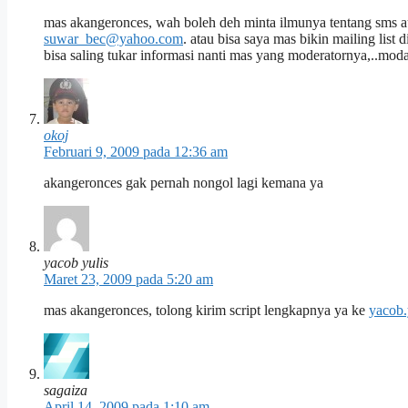
mas akangeronces, wah boleh deh minta ilmunya tentang sms 
suwar_bec@yahoo.com
. atau bisa saya mas bikin mailing lis
bisa saling tukar informasi nanti mas yang moderatornya,..mod
okoj
Februari 9, 2009 pada 12:36 am
akangeronces gak pernah nongol lagi kemana ya
yacob yulis
Maret 23, 2009 pada 5:20 am
mas akangeronces, tolong kirim script lengkapnya ya ke
yacob
sagaiza
April 14, 2009 pada 1:10 am