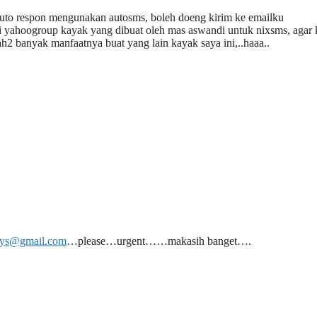
auto respon mengunakan autosms, boleh doeng kirim ke emailku
t di yahoogroup kayak yang dibuat oleh mas aswandi untuk nixsms, agar 
ah2 banyak manfaatnya buat yang lain kayak saya ini,..haaa..
.ys@gmail.com
…please…urgent……makasih banget….