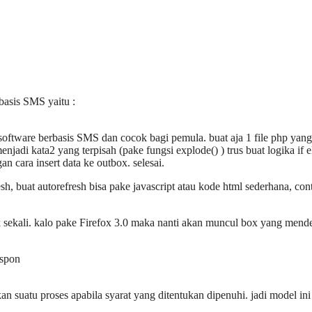
asis SMS yaitu :
oftware berbasis SMS dan cocok bagi pemula. buat aja 1 file php yang 
jadi kata2 yang terpisah (pake fungsi explode() ) trus buat logika if e
 cara insert data ke outbox. selesai.
esh, buat autorefresh bisa pake javascript atau kode html sederhana, co
 sekali. kalo pake Firefox 3.0 maka nanti akan muncul box yang mende
espon
n suatu proses apabila syarat yang ditentukan dipenuhi. jadi model ini