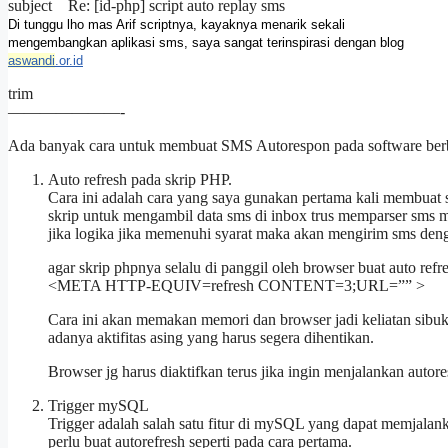
subject Re: [id-php] script auto replay sms
Di tunggu lho mas Arif scriptnya, kayaknya menarik sekali
mengembangkan aplikasi sms, saya sangat terinspirasi dengan blog
aswandi
.or.id
trim
———————-
Ada banyak cara untuk membuat SMS Autorespon pada software berb
Auto refresh pada skrip PHP.
Cara ini adalah cara yang saya gunakan pertama kali membuat s
skrip untuk mengambil data sms di inbox trus memparser sms men
jika logika jika memenuhi syarat maka akan mengirim sms dengan
agar skrip phpnya selalu di panggil oleh browser buat auto refr
<META HTTP-EQUIV=refresh CONTENT=3;URL=”” >
Cara ini akan memakan memori dan browser jadi keliatan sibuk
adanya aktifitas asing yang harus segera dihentikan.
Browser jg harus diaktifkan terus jika ingin menjalankan autor
Trigger mySQL
Trigger adalah salah satu fitur di mySQL yang dapat memjalanka
perlu buat autorefresh seperti pada cara pertama.