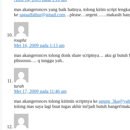
mas akangeronces yang baik hatinya, tolong kirim script lengk
ke
sagaalfathur@gmail.com
…please…urgent……makasih ban
rouphz
Mei 16, 2009 pada 1:13 am
mas akangeronces tolong donk share scriptnya… aku gi butuh
plisssssss…. q tunggu yah..
turah
Mei 17, 2009 pada 11:46 am
mas akangeronces tolong kirimin scriptnya ke
agung_3ka@yah
tolong mas saya lagi buat tugas akhir ini!jadi butuh banget!ma