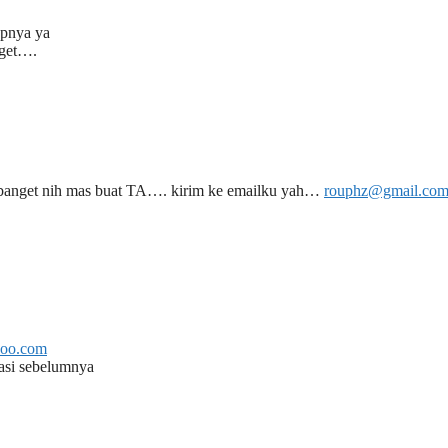
apnya ya
get….
 banget nih mas buat TA…. kirim ke emailku yah…
rouphz@gmail.co
oo.com
kasi sebelumnya