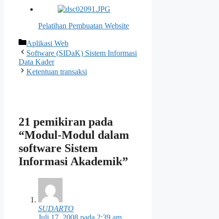
Pelatihan Pembuatan Website
Kategori
Aplikasi Web
Software (SIDaK) Sistem Informasi
Data Kader
Ketentuan transaksi
21 pemikiran pada
“Modul-Modul dalam
software Sistem
Informasi Akademik”
SUDARTO
Juli 17, 2008 pada 2:39 am